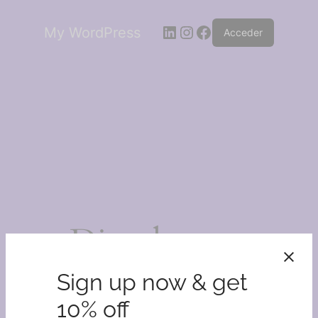
LinkedIn
Instagram
Facebook
My WordPress
Acceder
¡Disculpa este
desastre!
Sign up now & get
10% off