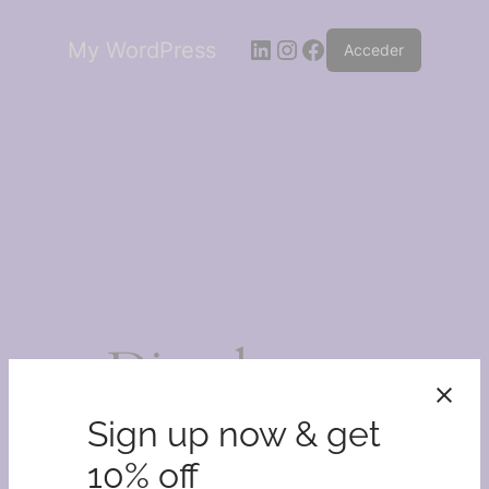
LinkedIn
Instagram
Facebook
My WordPress
Acceder
¡Disculpa este
desastre!
Sign up now & get
10% off