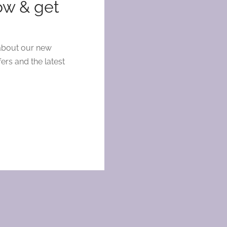
ow & get
 trabajando
 about our new
ronto!
fers and the latest