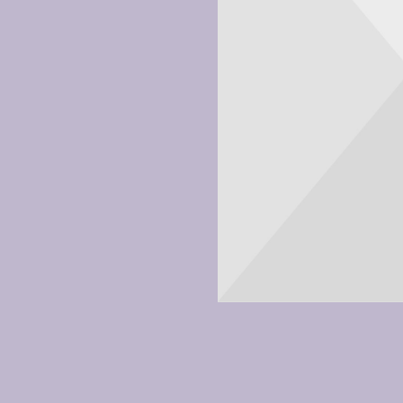
¡Disculpa 
en al