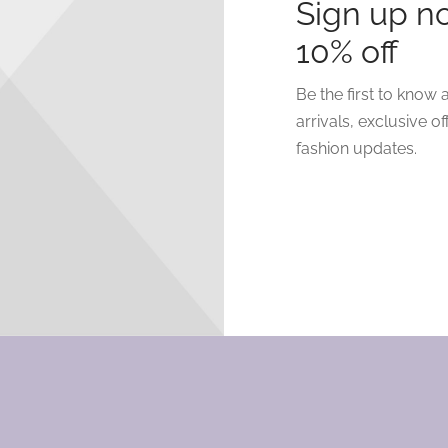
Sign up n
10% off
este desastre! Estamos
Be the first to know
go increíble, ¡vuelve p
arrivals, exclusive of
fashion updates.