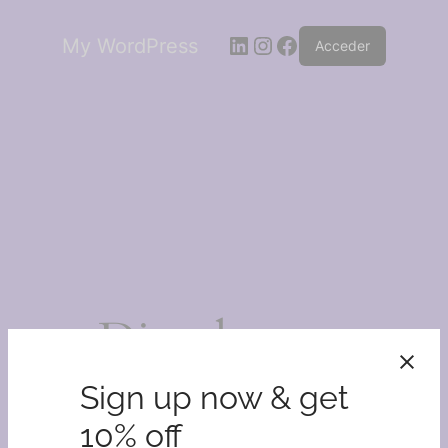
LinkedIn
Instagram
Facebook
My WordPress
Acceder
¡Disculpa este
desastre!
Sign up now & get
10% off