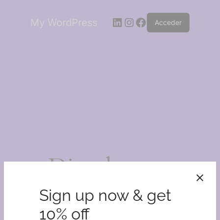
LinkedIn
Instagram
Facebook
My WordPress
Acceder
¡Disculpa este
desastre!
Sign up now & get
10% off