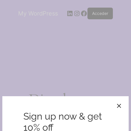
LinkedIn
Instagram
Facebook
My WordPress
Acceder
¡Disculpa este
desastre!
Sign up now & get
10% off