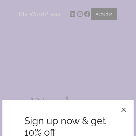
LinkedIn
Instagram
Facebook
My WordPress
Acceder
¡Disculpa este
desastre!
Sign up now & get
10% off