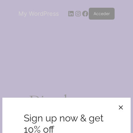
LinkedIn
Instagram
Facebook
My WordPress
Acceder
¡Disculpa este
desastre!
Sign up now & get
10% off